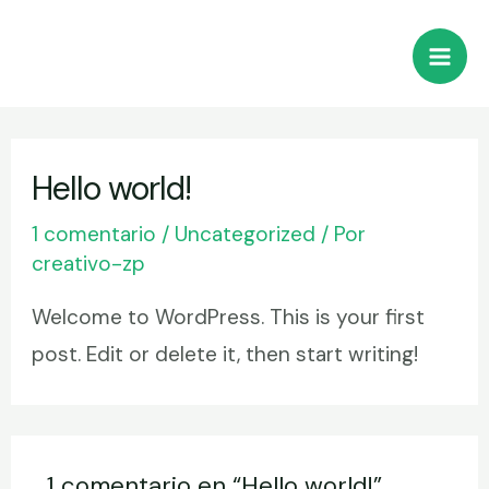
Ir
Mai
al
Men
contenido
Hello world!
1 comentario
/
Uncategorized
/ Por
creativo-zp
Welcome to WordPress. This is your first
post. Edit or delete it, then start writing!
1 comentario en “Hello world!”